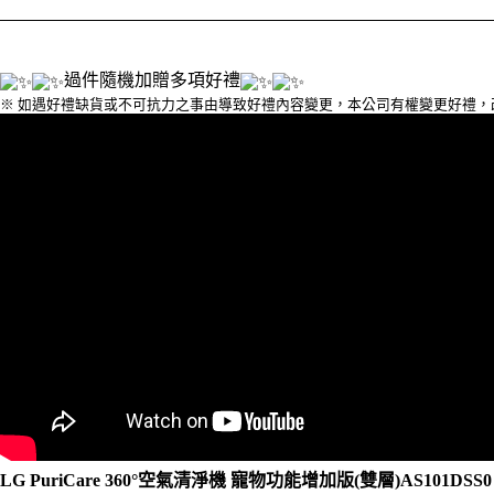
過件隨機加贈多項好禮
※ 如遇好禮缺貨或不可抗力之事由導致好禮內容變更，本公司有權變更好禮
LG PuriCare 360°空氣清淨機 寵物功能增加版(雙層)AS101DS