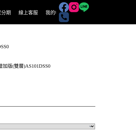
有家分期
線上客服
我的帳號
SS0
增加版(雙層)AS101DSS0