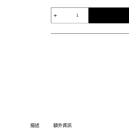
LG
PuriCare
360°
空
氣
清
淨
機
寵
物
功
能
增
加
版
(雙
層)AS101DSS0
數
量
描述
額外資訊