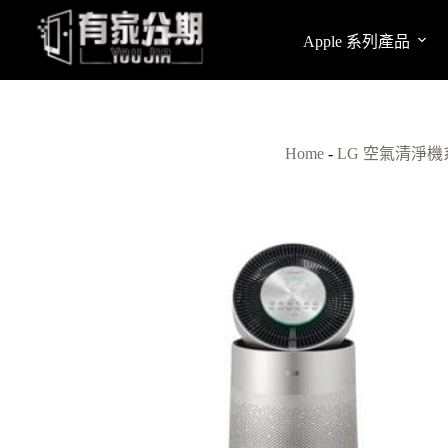
跳
至
Apple 系列產品
主
要
內
容
Home
-
LG 空氣清淨機