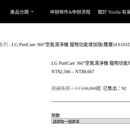
產品分類
申辦條件&申辦流程
關於 YouJia 
系列
-
LG PuriCare 360°空氣清淨機 寵物功能增加版(雙層)AS101D
LG PuriCare 360°空氣清淨機 寵物功能
NT$
2,566
–
NT$
8,667
價
格
範
建議售價：NT$
38
,800起
已售出：92
圍：
NT$2,566
到
NT$8,667
期數