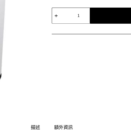
Honeywell
智
慧
淨
化
抗
敏
空
氣
清
淨
機
HPA-
720
數
量
描述
額外資訊