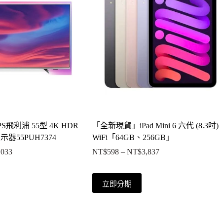
S飛利浦 55型 4K HDR
「全新現貨」iPad Mini 6 六代 (8.3吋)
器55PUH7374
WiFi「64GB、256GB」
,033
NT$
598
–
NT$
3,837
價
價
格
格
範
範
此
立即分期
圍：
圍：
產
NT$839
NT$598
品
到
到
有
NT$4,033
NT$3,837