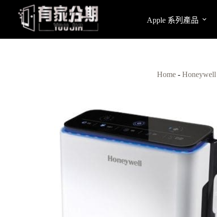
跳
至
Apple 系列產品
主
要
內
容
Home
-
Honeyw