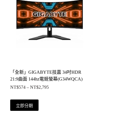
「全新」GIGABYTE技嘉 34吋HDR
21:9曲面 144hz電競螢幕(G34WQCA)
NT$
574
–
NT$
2,795
價
格
範
此
立即分期
圍：
產
NT$574
品
到
有
NT$2,795