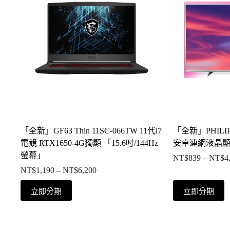
「全新」GF63 Thin 11SC-066TW 11代i7
「全新」PHILIP
電競 RTX1650-4G獨顯 「15.6吋/144Hz
安卓連網液晶顯示
螢幕」
NT$
839
–
NT$
4
NT$
1,190
–
NT$
6,200
價
格
此
此
立即分期
立即分期
範
產
產
圍：
品
品
NT$1,190
有
有