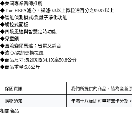
◆美國專業醫師推薦
◆True HEPA濾心，過濾0.3以上微粒逹百分之99.97以上
◆智能偵測模式/負離子淨化功能
◆觸控式面板
◆四段風速與智慧定時功能
◆兒童鎖
◆直流變頻馬逹：省電又靜音
◆濾心/濾網更換提醒
◆商品尺寸:長20X寬34.1X高50.8公分
◆商品重量:5.8公斤
保固資訊
我們所提供的商品，皆為全新
購物須知
年滿十八歲即可申辦無卡分期
相關商品