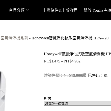
產品分類
申辦條件&申辦流程
關於 YouJia 
ell 空氣清淨機系列
-
Honeywell智慧淨化抗敏空氣清淨機 HPA-720
Honeywell智慧淨化抗敏空氣清淨機 HPA
NT$
1,475
–
NT$
4,982
價
格
範
建議售價：NT$
18
,900起
已售出：81
圍：
NT$1,475
到
NT$4,982
期數