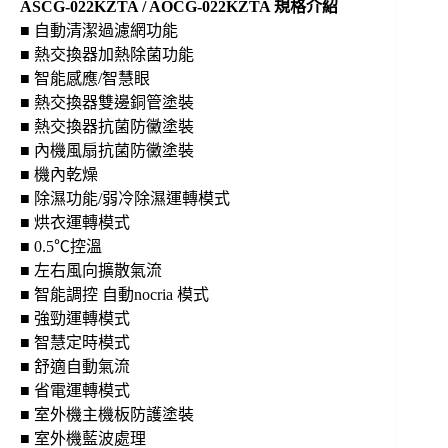
/
ASCG-022KZTA / AOCG-022KZTA 規格介紹
AOCG-
■ 自動清潔過濾網功能
022KZTA
■ 熱交換器加熱除菌功能
數
■ 智能感應/智慧眼
量
■ 熱交換器雙邊銅管塗裝
■ 熱交換器抗菌防黴塗裝
■ 內機風扇抗菌防黴塗裝
■ 機內乾燥
■ 除濕功能/弱冷除濕運轉模式
■ 烘衣運轉模式
■ 0.5℃控溫
■ 左右風向擴散氣流
■ 智能調控 自動nocria 模式
■ 強勁運轉模式
■ 智慧定時模式
■ 舒適自動氣流
■ 省電運轉模式
■ 室外機主機板防護塗裝
■ 室外機藍波處理