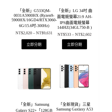
「全新」G533QM-
「全新」LG 34吋 曲
0031A5900HX (Ryzen9-
面電競螢幕21:9 AH-
5900HX/16GD4/RTX3060-
IPS曲面電競螢幕
6G/15.6吋-300Hz)
144HZ(34GL750-B )
NT$
2,020
–
NT$
9,631
價
NT$
533
–
NT$
2,602
價
格
格
此
此
立即分期
立即分期
範
範
產
產
圍：
圍：
品
品
NT$2,020
NT$533
有
有
到
到
多
多
NT$9,631
NT$2,602
種
種
款
款
式。
式。
可
可
在
在
產
產
「全新」Samsung
「全新現貨」三星
品
品
Samsung Gaxlaxy A53
Galaxy S22+「128GB