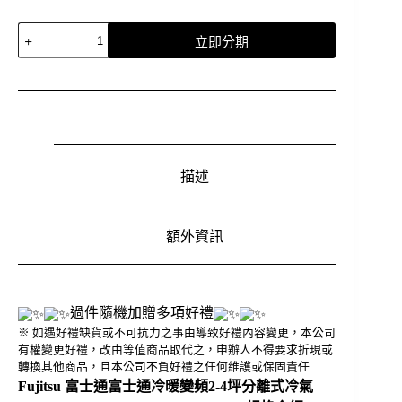
Fujitsu
立即分期
富
士
通
富
士
通
冷
描述
暖
變
頻
2-
額外資訊
4
坪
分
離
過件隨機加贈多項好禮
式
※ 如遇好禮缺貨或不可抗力之事由導致好禮內容變更，本公司
冷
有權變更好禮，改由等值商品取代之，申辦人不得要求折現或
氣
轉換其他商品，且本公司不負好禮之任何維護或保固責任
ASCG-
Fujitsu 富士通富士通冷暖變頻2-4坪分離式冷氣
022KZTA