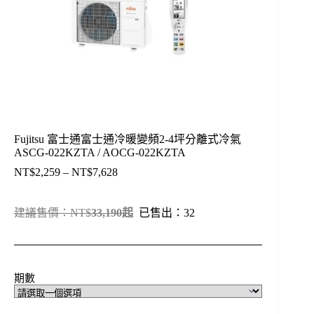
Fujitsu 富士通富士通冷暖變頻2-4坪分離式冷氣
ASCG-022KZTA / AOCG-022KZTA
NT$
2,259
–
NT$
7,628
價
格
範
建議售價：NT$
33
,190起
已售出：32
圍：
NT$2,259
到
NT$7,628
期數