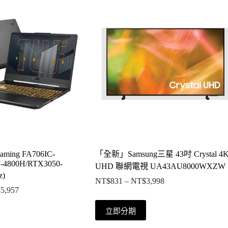
ing FA706IC-
「全新」Samsung三星 43吋 Crystal 4
-4800H/RTX3050-
UHD 聯網電視 UA43AU8000WXZW
z)
NT$
831
–
NT$
3,998
價
$
5,957
價
格
格
此
範
立即分期
範
產
圍：