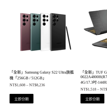
「全新」Samsung Galaxy S22 Ultra旗艦
「全新」TUF Gam
0022A4800H(R7
機「256GB / 512GB」
4G/17.3吋-144H
NT$
1,608
–
NT$
8,236
價
NT$
1,518
–
NT
格
此
此
範
立即分期
立即分期
產
產
圍：