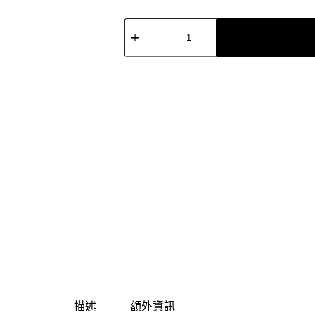
3M
全
效
型
空
氣
清
淨
機
FA-
S500
數
量
描述
額外資訊