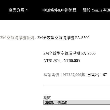
產品分類
申辦條件&申辦流程
關於 YouJia 
-
3M 空氣清淨機系列
-
3M全效型空氣清淨機 FA-S500
3M全效型空氣清淨機 FA-S500
NT$
1,974
–
NT$
6,665
價
格
範
建議售價：NT$
27
,990起
已售出：67
圍：
NT$1,974
到
NT$6,665
期數