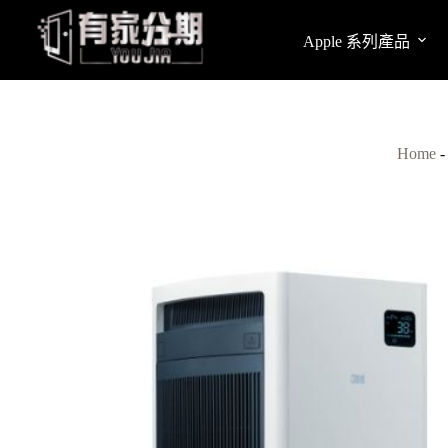
跳
至
Apple 系列產品
主
要
內
容
Home