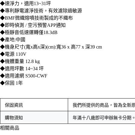
◆速淨力，適用13~31坪
◆專利靜電濾淨技術，有效濾除過敏源
◆BMF微織熔噴技術製成的不織布
◆即時偵測 / 空污預警APP通知
◆極靜音低速運轉僅18.3dB
◆產地:中國
◆機身尺寸(寬x高x深)(cm):寬36 x 高77 x 深39 cm
◆電源 110V
◆機體重量 12.8 kg
◆適用坪數 14~34 坪
◆適用濾網 S500-CWF
◆保固 1年
保固資訊
我們所提供的商品，皆為全新
購物須知
年滿十八歲即可申辦無卡分期
相關商品