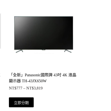
K
「全新」Panasonic國際牌 43吋 4K 液晶
顯示器 TH-43JX650W
NT$
777
–
NT$
3,819
價
格
此
範
立即分期
產
圍：