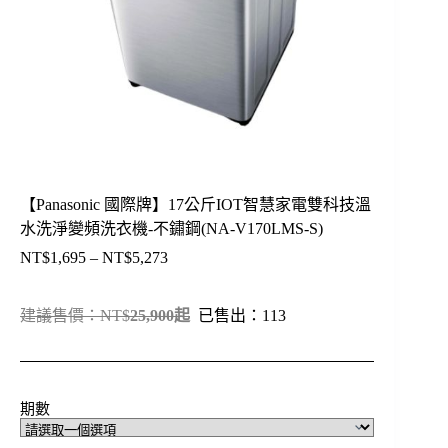
【Panasonic 國際牌】17公斤IOT智慧家電雙科技溫
水洗淨變頻洗衣機-不鏽鋼(NA-V170LMS-S)
NT$
1,695
–
NT$
5,273
價
格
範
建議售價：NT$
25
,900起
已售出：113
圍：
NT$1,695
到
NT$5,273
期數