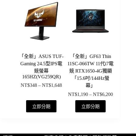
NT$1,518
有
有
NT$3,819
到
多
多
NT$5,957
種
種
款
款
式。
式。
可
可
在
在
產
產
「全新」ASUS TUF-
「全新」GF63 Thin
品
品
Gaming 24.5型IPS電
11SC-066TW 11代i7電
頁
頁
競螢幕
競 RTX1650-4G獨顯
面
面
165HZ(VG259QR)
「15.6吋/144Hz螢
選
選
NT$
348
–
NT$
1,648
幕」
價
擇
擇
格
NT$
1,190
–
NT$
6,200
價
選
選
範
格
此
此
項
項
立即分期
立即分期
圍：
範
產
產
NT$348
圍：
品
品
到
NT$1,190
有
有
NT$1,648
到
多
多
NT$6,200