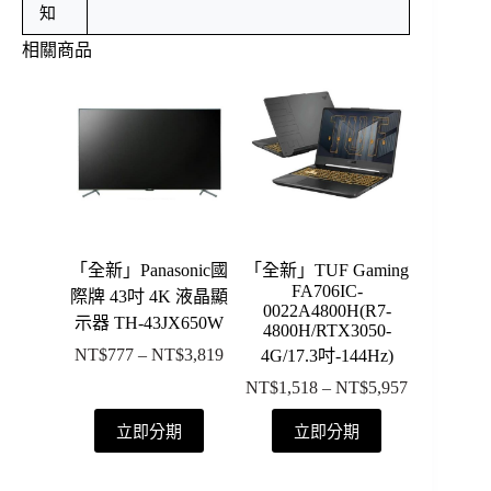
知
相關商品
「全新」Panasonic國
「全新」TUF Gaming
FA706IC-
際牌 43吋 4K 液晶顯
0022A4800H(R7-
示器 TH-43JX650W
4800H/RTX3050-
NT$
777
–
NT$
3,819
4G/17.3吋-144Hz)
價
格
NT$
1,518
–
NT$
5,957
價
範
格
此
此
立即分期
立即分期
圍：
範
產
產
NT$777
圍：
品
品
到