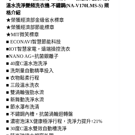
頻
溫水洗淨變頻洗衣機-不鏽鋼(NA-V170LMS-S) 規
洗
格介紹
衣
★榮獲經濟部金級省水標章
機-
★榮獲經濟部節能標章
不
★MIT微笑標章
鏽
■ ECONAVI智慧節能科技
鋼
(NA-
■IOT智慧家電，遠端操控洗衣
V170LMS-
■NANO AG+抗菌銀離子
S)
■ 40度C溫水泡洗淨
數
量
■ 洗劑量自動精準投入
■ 衣物鬆柔行程
■ 三段溫水洗衣
■ 雙渦輪強勁水流
■ 新舞動洗淨水流
■ 節水瀑布洗清
■ 不鏽鋼內槽，抗菌渦輪迴轉盤
■ 濃密泡沫X健康極淨行程，洗淨力提升↑21%
■ 30度C溫水雙效自動槽洗淨