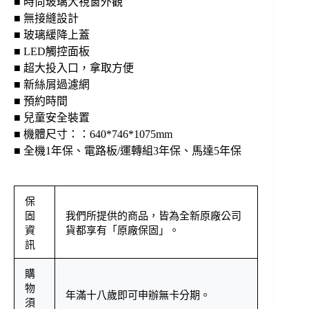
■ 時尚玻璃大視窗外觀
■ 無接縫設計
■ 玻璃緩降上蓋
■ LED觸控面板
■ 超大投入口，拿取方便
■ 新絲屑過濾網
■ 預約時間
■ 兒童安全裝置
■ 機體尺寸：：640*746*1075mm
■ 全機1年保、電路板/運轉組3年保、馬達5年保
保
固
我們所提供的商品，皆為全新原廠公司
資
貨都享有「原廠保固」。
訊
購
物
年滿十八歲即可申辦無卡分期。
須