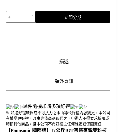
【Panasonic
立即分期
國
際
牌】
17
公
斤
IOT
描述
智
慧
家
電
額外資訊
雙
科
技
溫
過件隨機加贈多項好禮
水
※ 如遇好禮缺貨或不可抗力之事由導致好禮內容變更，本公司
洗
有權變更好禮，改由等值商品取代之，申辦人不得要求折現或
淨
轉換其他商品，且本公司不負好禮之任何維護或保固責任
變
【Panasonic 國際牌】17公斤IOT智慧家電雙科技