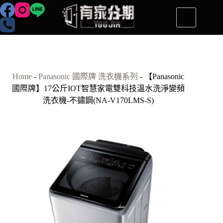
跳
至
主
要
內
容
Home
-
Panasonic 國際牌 洗衣機系列
-
【Panasonic
國際牌】17公斤IOT智慧家電雙科技溫水洗淨變頻
洗衣機-不鏽鋼(NA-V170LMS-S)