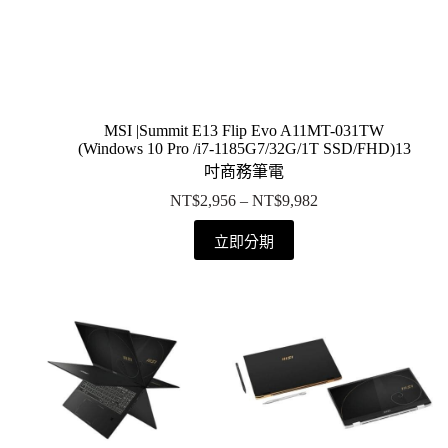
MSI |Summit E13 Flip Evo A11MT-031TW
(Windows 10 Pro /i7-1185G7/32G/1T SSD/FHD)13
吋商務筆電
NT$
2,956
–
NT$
9,982
立即分期