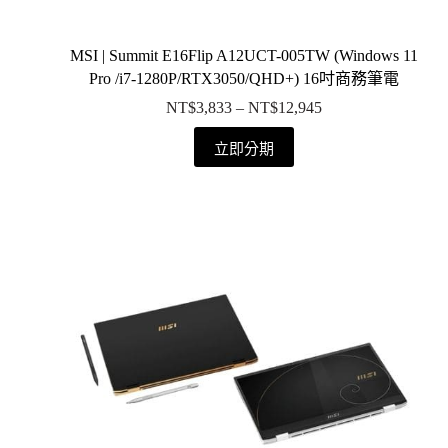
MSI | Summit E16Flip A12UCT-005TW (Windows 11
Pro /i7-1280P/RTX3050/QHD+) 16吋商務筆電
NT$
3,833
–
NT$
12,945
立即分期