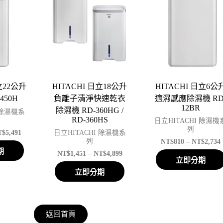
立22公升
HITACHI 日立18公升
HITACHI 日立6公
450H
負離子清淨快速乾衣
適濕感應除濕機 RD
12BR
除濕機 RD-360HG /
 除濕機系
RD-360HS
日立HITACHI 除濕機
列
T$
5,491
日立HITACHI 除濕機系
NT$
810
–
NT$
2,734
列
期
NT$
1,451
–
NT$
4,899
立即分期
立即分期
返回首頁