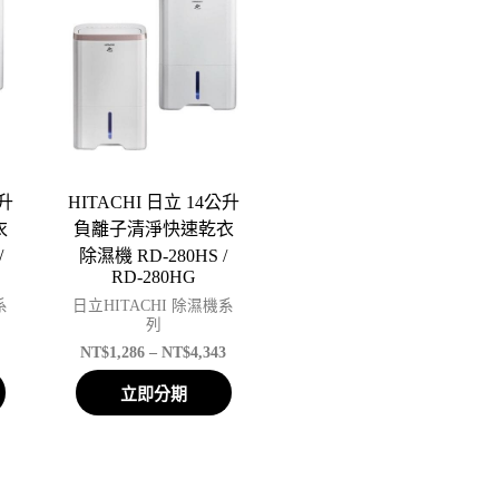
公升
HITACHI 日立 14公升
衣
負離子清淨快速乾衣
/
除濕機 RD-280HS /
RD-280HG
系
日立HITACHI 除濕機系
列
3
NT$
1,286
–
NT$
4,343
立即分期