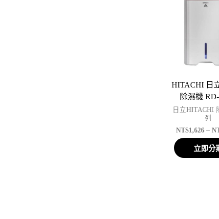
HITACHI 日
除濕機 RD-
日立HITACHI
列
NT$
1,626
–
N
立即分