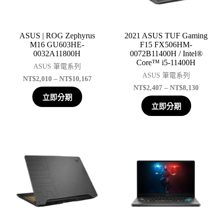
ASUS | ROG Zephyrus
2021 ASUS TUF Gaming
M16 GU603HE-
F15 FX506HM-
0032A11800H
0072B11400H / Intel®
Core™ i5-11400H
ASUS 筆電系列
ASUS 筆電系列
NT$
2,010
–
NT$
10,167
NT$
2,407
–
NT$
8,130
立即分期
立即分期