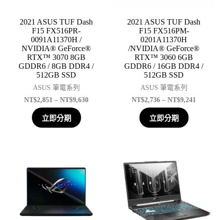
2021 ASUS TUF Dash
2021 ASUS TUF Dash
F15 FX516PR-
F15 FX516PM-
0091A11370H /
0201A11370H
NVIDIA® GeForce®
/NVIDIA® GeForce®
RTX™ 3070 8GB
RTX™ 3060 6GB
GDDR6 / 8GB DDR4 /
GDDR6 / 16GB DDR4 /
512GB SSD
512GB SSD
ASUS 筆電系列
ASUS 筆電系列
NT$
2,851
–
NT$
9,630
NT$
2,736
–
NT$
9,241
立即分期
立即分期