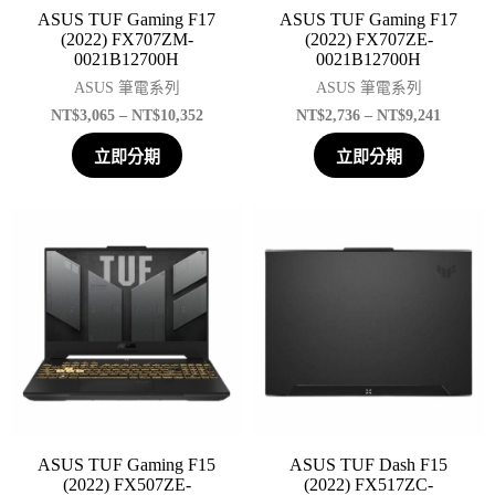
ASUS TUF Gaming F17
ASUS TUF Gaming F17
(2022) FX707ZM-
(2022) FX707ZE-
0021B12700H
0021B12700H
ASUS 筆電系列
ASUS 筆電系列
NT$
3,065
–
NT$
10,352
NT$
2,736
–
NT$
9,241
立即分期
立即分期
ASUS TUF Gaming F15
ASUS TUF Dash F15
(2022) FX507ZE-
(2022) FX517ZC-