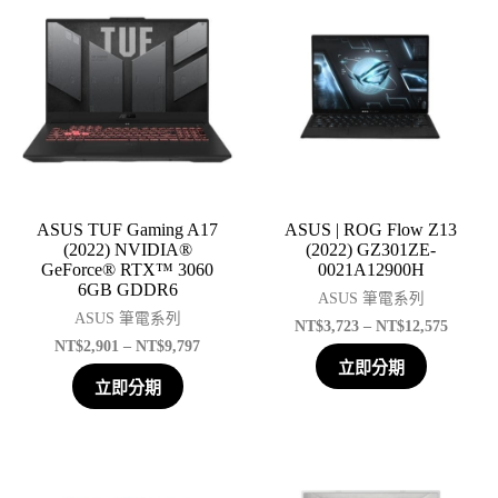
ASUS TUF Gaming A17
ASUS | ROG Flow Z13
(2022) NVIDIA®
(2022) GZ301ZE-
GeForce® RTX™ 3060
0021A12900H
6GB GDDR6
ASUS 筆電系列
ASUS 筆電系列
NT$
3,723
–
NT$
12,575
NT$
2,901
–
NT$
9,797
立即分期
立即分期